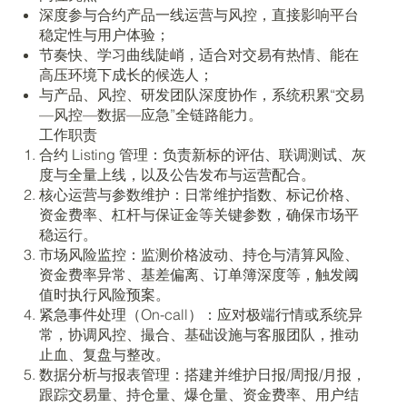
深度参与合约产品一线运营与风控，直接影响平台
稳定性与用户体验；
节奏快、学习曲线陡峭，适合对交易有热情、能在
高压环境下成长的候选人；
与产品、风控、研发团队深度协作，系统积累“交易
—风控—数据—应急”全链路能力。
工作职责
合约 Listing 管理：负责新标的评估、联调测试、灰
度与全量上线，以及公告发布与运营配合。
核心运营与参数维护：日常维护指数、标记价格、
资金费率、杠杆与保证金等关键参数，确保市场平
稳运行。
市场风险监控：监测价格波动、持仓与清算风险、
资金费率异常、基差偏离、订单簿深度等，触发阈
值时执行风险预案。
紧急事件处理（On-call）：应对极端行情或系统异
常，协调风控、撮合、基础设施与客服团队，推动
止血、复盘与整改。
数据分析与报表管理：搭建并维护日报/周报/月报，
跟踪交易量、持仓量、爆仓量、资金费率、用户结