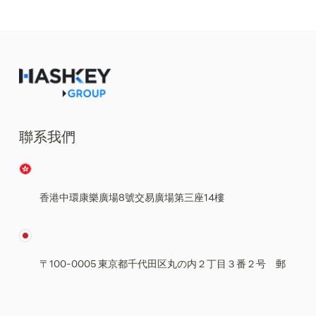
聯系我們
香港中環康樂廣場8號交易廣場第三座14樓
〒100-0005 東京都千代田区丸の内２丁目３番２号 郵