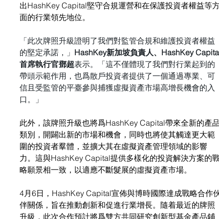
出HashKey Capital堅守合規運營和在保護投資者權益等
面的行業領先地位。
「此次牌照升級證明了我們對監管合規和維護投資者權益
的堅定承諾，」
HashKey新加坡負責人、HashKey Capita
首席執行官鄧超
表示。「這不僅體現了我們對行業起到的
帶頭示範作用，也爲散戶投資者提供了一個通過專業、可
信且受監管的平臺參與捕獲虛擬資產市場高增長機會的入
口。」
此外，該牌照升級也將爲HashKey Capital帶來全新的產
類別，開闢出新的市場和機會，同時也將使其觸達更大範
圍的投資者羣體，並擴大其在虛擬資產管理領域的影響
力。這與HashKey Capital提供多樣化的投資解決方案的
略願景相一致，以適應不斷髮展的虛擬資產市場。
4月6日，HashKey Capital宣佈與博時國際達成戰略合作
伴關係，旨在推動創新和促進行業增長。隨着最近的牌照
升級，此次合作預計將爲雙方共同研究創新型基金產品鋪