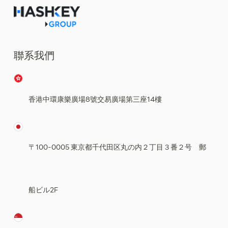
聯系我們
香港中環康樂廣場8號交易廣場第三座14樓
〒100-0005 東京都千代田区丸の内２丁目３番２号 郵
船ビル2F