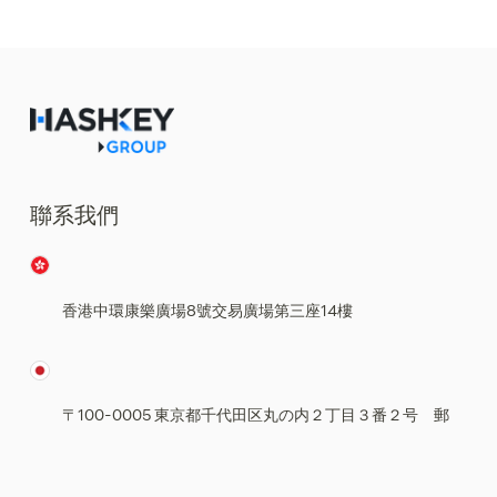
大通客戶資金帳戶的亞洲持牌數字交易所
聯系我們
香港中環康樂廣場8號交易廣場第三座14樓
〒100-0005 東京都千代田区丸の内２丁目３番２号 郵