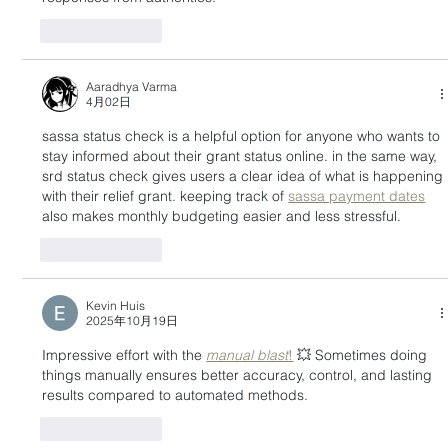
按讚
回覆
Aaradhya Varma
4月02日
sassa status check is a helpful option for anyone who wants to 
stay informed about their grant status online. in the same way, 
srd status check gives users a clear idea of what is happening 
with their relief grant. keeping track of 
sassa payment dates
also makes monthly budgeting easier and less stressful.
按讚
回覆
Kevin Huis
2025年10月19日
Impressive effort with the 
manual blast
!
 💥 Sometimes doing 
things manually ensures better accuracy, control, and lasting 
results compared to automated methods.
按讚
回覆