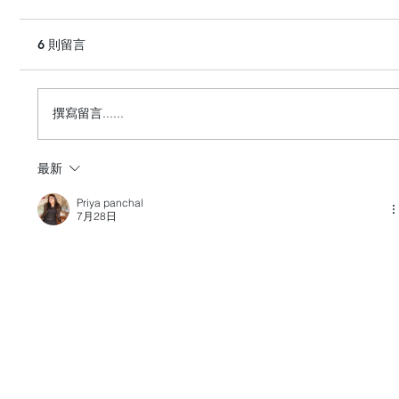
6 則留言
撰寫留言......
最新
HashKey Exchange成為首個獲批開立摩根
大通客戶資金帳戶的亞洲持牌數字交易所
Priya panchal
7月28日