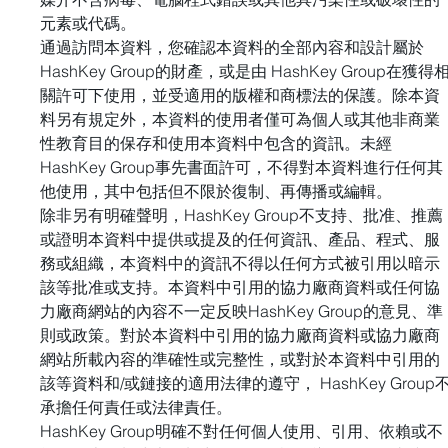
元素或代碼。 
通過訪問本資料，您確認本資料的全部內容和設計屬於 
HashKey Group的財產，或是由 HashKey Group在獲得
關許可下使用，並受適用的版權和商標法的保護。除本資
料另有規定外，本資料的使用者僅可為個人或其他非商業
性教育目的保存和使用本資料中包含的資訊。未經 
HashKey Group事先書面許可，不得對本資料進行任何其
他使用，其中包括但不限於復制、再傳播或編輯。 
除非另有明確聲明，HashKey Group不支持、批准、推薦
或證明本資料中提供或提及的任何資訊、產品、程式、服
務或組織，本資料中的資訊不得以任何方式被引用以暗示
該等批准或支持。本資料中引用的協力廠商資料或任何協
力廠商網站的內容不一定反映HashKey Group的意見、準
則或政策。對於本資料中引用的協力廠商資料或協力廠商
網站所載內容的準確性或完整性，或對於本資料中引用的
該等資料和/或鏈接的適用法律的遵守， HashKey Group
承擔任何責任或法律責任。 
HashKey Group明確不對任何個人使用、引用、依賴或不