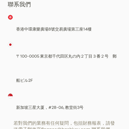
聯系我們
香港中環康樂廣場8號交易廣場第三座14樓
〒100-0005 東京都千代田区丸の内２丁目３番２号 郵
船ビル2F
新加坡三星大厦，#28-06, 教堂街3号
若對我們的業務有任何疑問，包括財務報表，請發