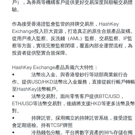
戶），為券商等機構客戶提供更好交易深度與順暢交易體
驗。
作為接受香港證監會監管的持牌交易所，HashKey 
Exchange投入巨大資源，打造真正的原生合規產品架構
從用戶准入監察、反洗錢（AML）監察、交易監察、IP監
察等方面，實現完整監察閉環，覆蓋內部全運營流程，為
投資者提供堅實合規保障。
HashKey Exchange產品具備六大特性：
•              法幣出入金。與香港發鈔行等頭部商業銀行合
作。提供USD/HKD法幣出入金服務，直接從銀行帳戶轉
至HashKey法幣帳戶。
•              法幣交易對。面向零售客戶提供BTC/USD，
ETH/USD等法幣交易對，後續將支援HKD等更多法幣及
對。
•              持牌託管。採用獨立的持牌託管系統，接受證監
會定期巡檢。持有TCSP牌照
•              冷熱錢包分離。平台將數字資產的98%存儲在獨