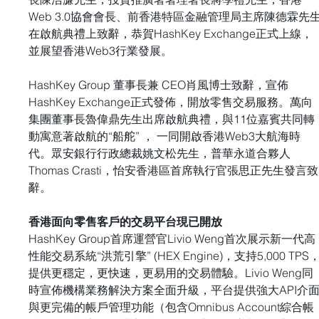
Web 3.0協會會長、前香港特區金融管理局主席陳德霖先
在啟航典禮上致辭，恭賀HashKey Exchange正式上線，
並展望香港Web3行業發展。
HashKey Group 董事長兼 CEO肖風博士致辭，宣佈
HashKey Exchange正式發佈，開放零售交易服務。萬向
集團董事長魯偉鼎先生出席啟航典禮，與11位嘉賓共同轉
動寓意著啟航的“船舵” ， 一同開啟香港Web3大航海時
代。眾安銀行行政總裁姚文松先生，普華永道合夥人
Thomas Crasti，怡安香港區首席執行官張思正先生發言致
辭。
香港面向零售客戶的交易平台現已開放
HashKey Group首席運營官Livio Weng首次展示新一代高
性能交易系統“洪荒引擎” (HEX Engine)，支持5,000 TPS
提供更穩定，更快速，更易用的交易體驗。Livio Weng同
時宣佈機構業務解決方案全面升級，平台提供強大API介
與更完備的帳戶管理功能（包含Omnibus Account綜合帳