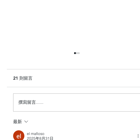
21 則留言
撰寫留言......
最新
HashKey Exchange成為首個獲批開立摩根
大通客戶資金帳戶的亞洲持牌數字交易所
el mafioso
2025年8月31日