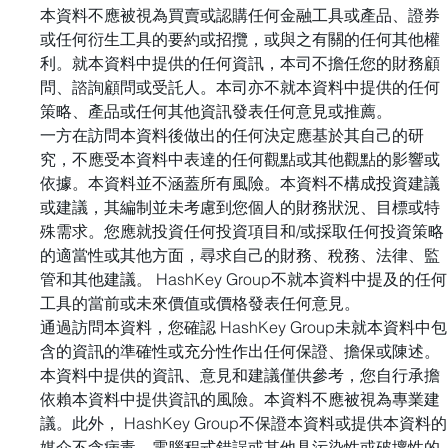
本資料不應被視為買賣或認購任何金融工具或產品、證券
或任何衍生工具的要約或招攬，或與之有關的任何其他權
利。就本資料中提供的任何資訊，本司不擔任您的財務顧
問、諮詢顧問或受託人。本司亦不就本資料中提供的任何
策略、產品或任何其他資訊發表任何意見或推薦。 
一方在訪問本資料後做出的任何決定應基於其自己的研
究，不應受本資料中表達的任何觀點或其他觀點的影響或
依據。本資料並不涵蓋所有風險。本資料不構成投資建議
或建議，其編制並未考慮到您個人的財務狀況、目標或特
殊需求。您應就投資任何投資項目和/或採取任何投資策略
的適當性或其他方面，尋求自己的財務、稅務、法律、監
管和其他建議。 HashKey Group不就本資料中提及的任何
工具的當前或未來價值或價格發表任何意見。 
通過訪問本資料，您確認 HashKey Group未就本資料中包
含的資訊的準確性或充分性作出任何保證、擔保或陳述。
本資料中提供的資訊、意見和建議僅供參考，您自行承擔
依賴本資料中提供資訊的風險。本資料不應被視為專業建
議。此外， HashKey Group不保證本資料或提供本資料的
媒介不含病毒、電腦程式錯誤或其他具污染性或破壞性的