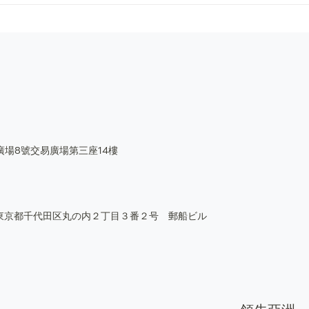
獲批開立摩根大通客戶資金帳
BP
戶的亞洲持牌數字交易所
深化
廣場8號交易廣場第三座14樓
05 東京都千代田区丸の内２丁目３番２号 郵船ビル