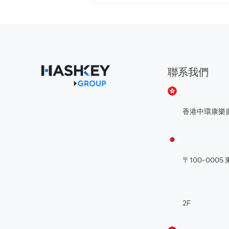
HashKey（3887.HK）給予
「買入」評級 目標價5.60港
元
聯系我們
香港中環康樂
〒100-00
2F