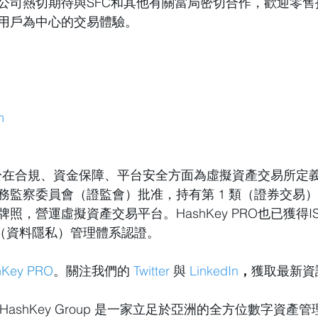
公司熱切期待與SFC和其他有關當局密切合作，歡迎零售
用戶為中心的交易體驗。
m
O致力於在合規、資金保障、平台安全方面為虛擬資產交易所定
監察委員會（證監會）批准，持有第 1 類（證券交易）和
，營運虛擬資產交易平台。HashKey PRO也已獲得ISO
01（資料隱私）管理體系認證。
hKey PRO
。關注我們的
Twitter
與
LinkedIn
，
獲取最新資
HashKey Group 是一家立足於亞洲的全方位數字資產