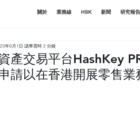
關於
業務線
HSK
新聞
研究報
023年6月1日
讀畢需時 2 分鐘
產交易平台HashKey P
申請以在香港開展零售業