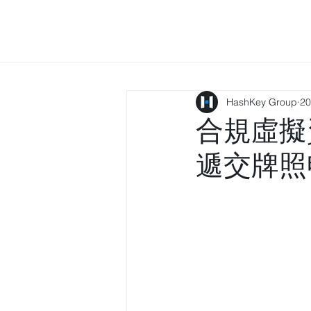
HashKey Group
2
合規虛擬資
遞交牌照