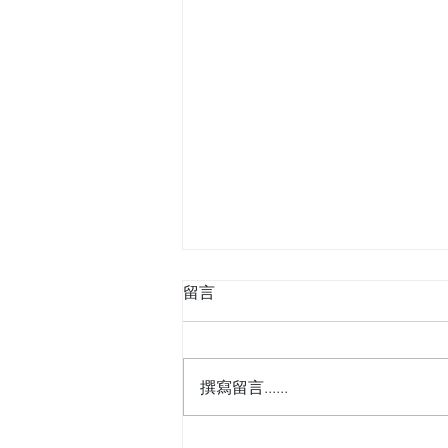
留言
撰寫留言......
花旗首次覆蓋