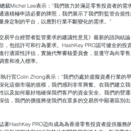
up行政總裁Michel Lee表示：“我們致力於滿足零售投資者
通過積極申請必要的牌照，我們展示了我們對監管合規性
量身定制的平台，以應對行業不斷變化的需求。”
交易平台經營者監管要求的建議性意見》最新的諮詢結論
，包括許可和行為要求。HashKey PRO認可健全的投
進行適當性評估，實施代幣審核委員會，並遵守為向零售
調查和准入標準。
的首席執行官Colin Zhong表示：“我們仍處於虛擬資產行業
深化這個市場的規模，我們感到非常興奮。在我們建立我
性以及如何最好地確保我們客戶的資金安全。我們的營運
深信，我們的價值將使我們在眾多的交易所中顯著區別出
著HashKey PRO迈向成為為香港零售投資者提供服務