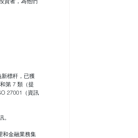
投資者，為他們
義新標杆，已獲
第 7 類（提
 27001（資訊
訊。
管理和金融業務集