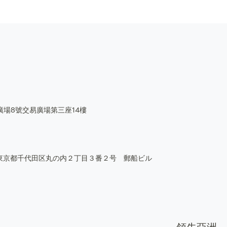
廣場8號交易廣場第三座14樓
05 東京都千代田区丸の内２丁目３番２号 郵船ビル