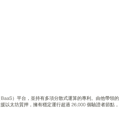
vice（BaaS）平台，並持有多項分散式運算的專利。由他帶領的
始支援以太坊質押，擁有穩定運行超過 26,000 個驗證者節點，