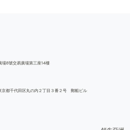
廣場8號交易廣場第三座14樓
05 東京都千代田区丸の内２丁目３番２号 郵船ビル