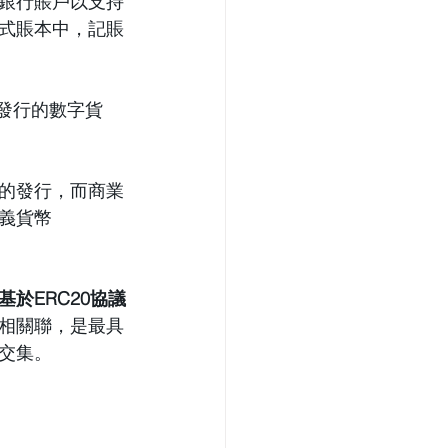
銀行賬戶以支持
式賬本中，記賬
發行的數字貨
的發行，而商業
義貨幣
於ERC20協議
相關聯，是最具
交集。