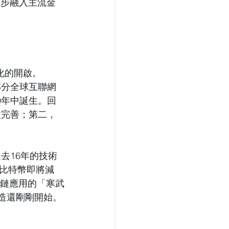
一步融入主流金
業化的開啟。
部分全球互聯網
10年中誕生。回
設完善；第二，
去16年的技術
比特幣即將減
塊鏈應用的
「
寒武
創造還剛剛開始。