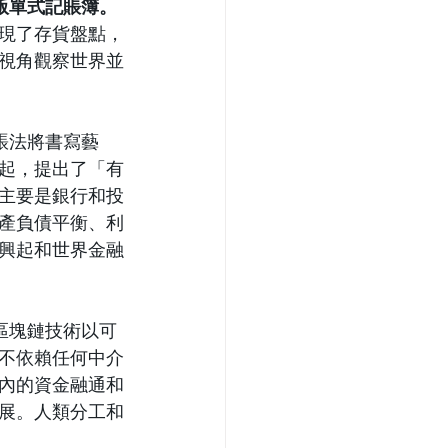
泥版單式記賬簿。
現了存貨盤點，
視角觀察世界並
賬法將書寫藝
起，提出了
「
有
主要是銀行和投
產負債平衡、利
興起和世界金融
區塊鏈技術以可
不依賴任何中介
內的資金融通和
展。人類分工和