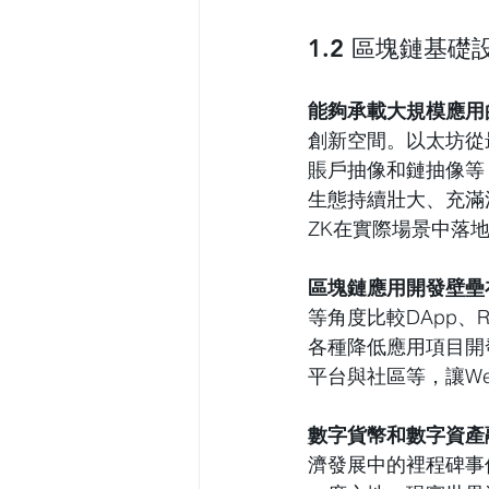
1.2 區塊鏈基
能夠承載大規模應用
創新空間。以太坊從
賬戶抽像和鏈抽像等，
生態持續壯大、充滿
ZK在實際場景中落
區塊鏈應用開發壁壘
等角度比較DApp、Ro
各種降低應用項目開
平台與社區等，讓W
數字貨幣和數字資產
濟發展中的裡程碑事