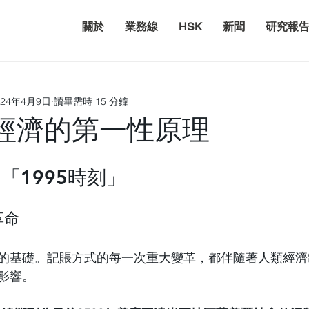
關於
業務線
HSK
新聞
研究報
024年4月9日
讀畢需時 15 分鐘
新經濟的第一性原理
的
「
1995時刻
」
革命
的基礎。記賬方式的每一次重大變革，都伴隨著人類經濟
影響。