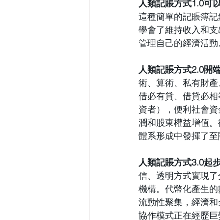
人類記賬方式1.0
這種簡單的記賬簿記
學會了維持收入和支
管理自己的經濟活動
人類記賬方式2.0開
術、算術、私有財產
借必有貸、借貸必相
資者），便利社會資
潤和股東權益增值。
體系形成中發揮了至
人類記賬方式3.0起
信、透明方式實現了
機構。代幣化產生的
流動性聚集，經濟和
協作模式正在經歷巨