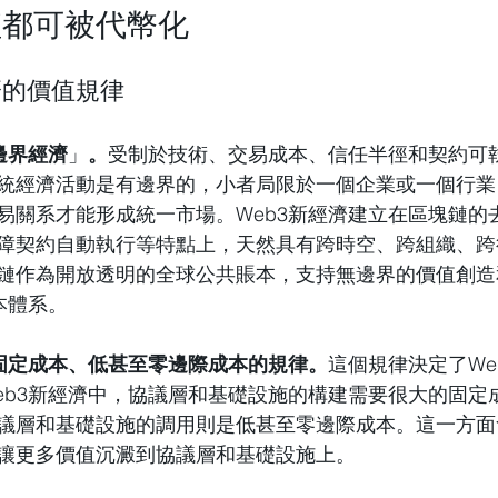
值都可被代幣化
經濟的價值規律
邊界經濟
」
。
受制於技術、交易成本、信任半徑和契約可
統經濟活動是有邊界的，小者局限於一個企業或一個行業
易關系才能形成統一市場。Web3新經濟建立在區塊鏈的
障契約自動執行等特點上，天然具有跨時空、跨組織、跨
鏈作為開放透明的全球公共賬本，支持無邊界的價值創造
本體系。
高固定成本、低甚至零邊際成本的規律。
這個規律決定了We
eb3新經濟中，協議層和基礎設施的構建需要很大的固定
議層和基礎設施的調用則是低甚至零邊際成本。這一方面會
讓更多價值沉澱到協議層和基礎設施上。