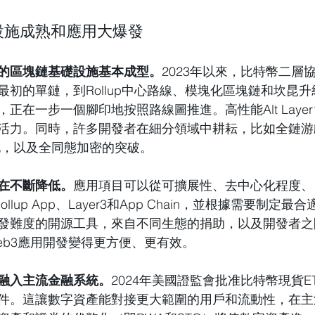
礎設施成熟和應用大爆發
的區塊鏈基礎設施基本成型。
2023年以來，比特幣二層
最初的單鏈，到Rollup中心路線、模塊化區塊鏈和坎昆
正在一步一個腳印地按照路線圖推進。高性能Alt Laye
活力。同時，許多開發者在細分領域中耕耘，比如全鏈游
地，以及全同態加密的突破。
在不斷降低。
應用項目可以從可擴展性、去中心化程度、
llup App、Layer3和App Chain，並根據需要制定
發難度的開源工具，來自不同生態的捐助，以及開發者之
eb3應用開發變得更方便、更有效。
融入主流金融系統。
2024年美國證監會批准比特幣現貨ET
件。這讓數字資產能對接更大範圍的用戶和流動性，在主