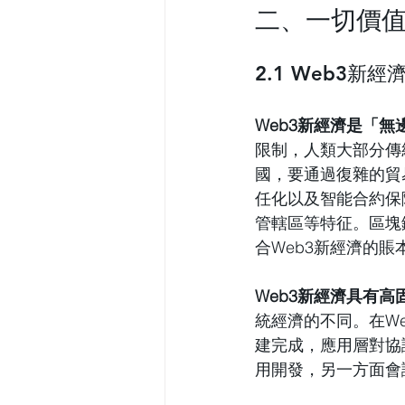
二、一切價
2.1 Web3新
Web3新經濟是
「
無
限制，人類大部分傳
國，要通過復雜的貿
任化以及智能合約保
管轄區等特征。區塊
合Web3新經濟的賬
Web3新經濟具有
統經濟的不同。在W
建完成，應用層對協
用開發，另一方面會