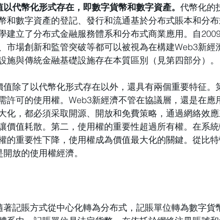
價值以代幣化形式存在，即數字貨幣和數字資產。
代幣化的
幣和數字資產的登記、發行和流通基於分布式賬本和分布
學建立了分布式金融服務體系和分布式商業應用。自200
、市場創新和監管突破等都可以被視為在構建Web3新經
設施與傳統金融基礎設施存在本質區別（見第四部分）。
，價值除了以代幣化形式存在以外，還具有兩個重要特征。
需許可的使用權。Web3新經濟不管在協議層，還是在應
大化，都必須采取開源、開放和免費策略，通過網絡效應
讓價值耗散。第二，使用權的重要性超過所有權。在系統
權的重要性下降，使用權成為價值最大化的關鍵。從比特
濟是開放的使用權經濟。
，隨著記賬方式從中心化轉為分布式，記賬單位轉為數字貨