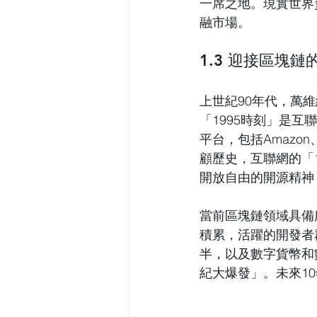
一席之地。現實世界
融市場。
1.3 迎接區塊鏈
上世紀90年代，萬維
「
1995時刻
」
是互聯
平台，包括Amazon
顧歷史，互聯網的
「
開放自由的開源精神
當前區塊鏈領域具備
積累，活躍的開發者
半，以及數字貨幣和
紀大爆發
」
。未來1