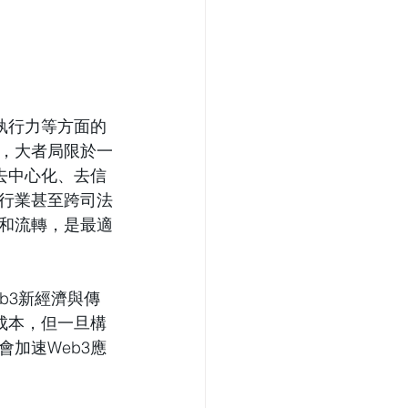
執行力等方面的
，大者局限於一
去中心化、去信
行業甚至跨司法
和流轉，是最適
b3新經濟與傳
成本，但一旦構
加速Web3應