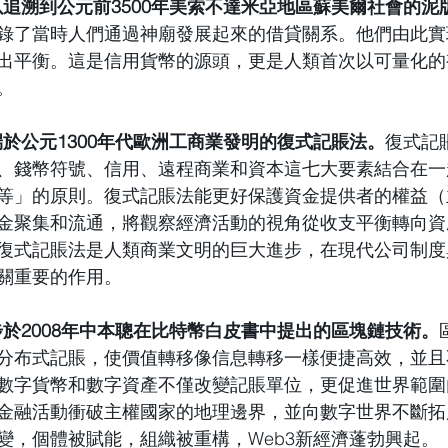
可以追溯到公元前3500年美索不達米亞地區蘇美爾社會的
錄了當時人們通過神廟發展起來的借貸關系。他們由此實
出平衡。這是信用貨幣的源頭，更是人類首次以可量化的
。
端於公元1300年代歐洲工商業發明的復式記賬法。
復式記
、錢幣符號、信用、遠程商業和資本這七大要素結合在一
等
」
的原則。復式記賬法能更好保護資金提供者的權益（
金聚集和流通，將觀察經濟活動的視角從收支平衡轉向資
復式記賬法是人類商業文明的巨大進步，在現代公司制度
關重要的作用。
步於2008年中本聰在比特幣白皮書中提出的區塊鏈技術。
分布式記賬，使價值轉移像信息轉移一樣便捷高效，並且
數字貨幣和數字資產不僅改變記賬單位，更促進世界範圍
金融活動衝破主權國家的地理邊界，並向數字世界不斷拓
變，個體被賦能，組織被重構，Web3新經濟蓬勃興起。