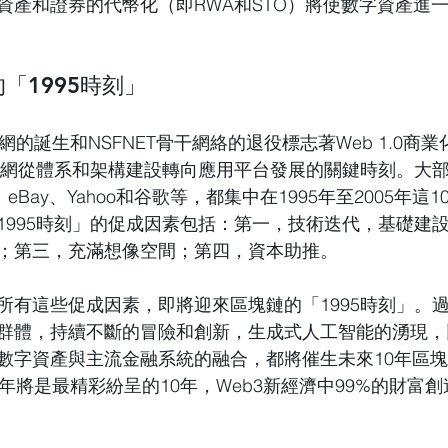
資產和證券的代幣化（即RWA和STO）將使數字資產進
的
「
1995時刻
」
網的誕生和NSFNET骨干網絡的退役標志著Web 1.0商
網從體系和架構建設轉向應用平台發展的關鍵時刻。大
、eBay、Yahoo和谷歌等，都集中在1995年至2005年這
1995時刻
」
的促成因素包括：第一，技術迭代，基礎建
；第三，充滿想像空間；第四，資本助推。
所有這些促成因素，即將迎來區塊鏈的
「
1995時刻
」
。過
群體，持續不斷的冒險和創新，生成式人工智能的湧現，
數字資產與主流金融系統的融合，都將催生未來10年區
0年將是最精彩紛呈的10年，Web3新經濟中99%的財富